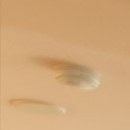
総
合
案
内
求
人
に
つ
い
て
お
問
い
合
わ
せ